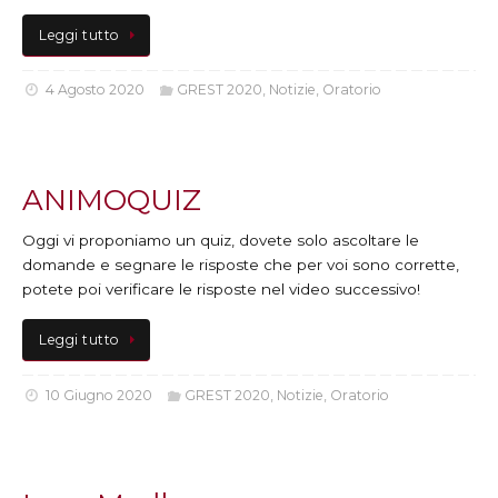
Leggi tutto
4 Agosto 2020
GREST 2020
,
Notizie
,
Oratorio
ANIMOQUIZ
Oggi vi proponiamo un quiz, dovete solo ascoltare le
domande e segnare le risposte che per voi sono corrette,
potete poi verificare le risposte nel video successivo!
Leggi tutto
10 Giugno 2020
GREST 2020
,
Notizie
,
Oratorio