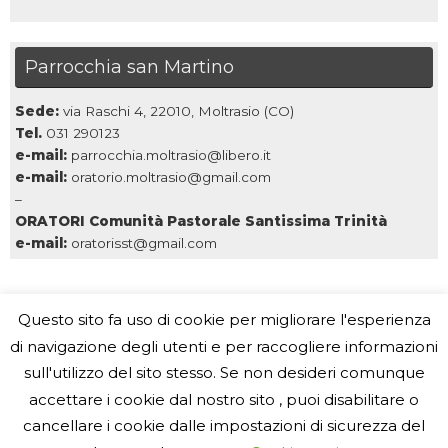
Parrocchia san Martino
Sede:
via Raschi 4, 22010, Moltrasio (CO)
Tel.
031 290123
e-mail:
parrocchia.moltrasio@libero.it
e-mail:
oratorio.moltrasio@gmail.com
–
ORATORI Comunità Pastorale Santissima Trinità
e-mail:
oratorisst@gmail.com
Questo sito fa uso di cookie per migliorare l'esperienza
di navigazione degli utenti e per raccogliere informazioni
sull'utilizzo del sito stesso. Se non desideri comunque
Parrocchia San Martino, Moltrasio
Indirizzo: Via Raschi, 4, 22010 Moltrasio CO
accettare i cookie dal nostro sito , puoi disabilitare o
Telefono: 031 290123 - e-mail: parrocchia.moltrasio@libero.it
cancellare i cookie dalle impostazioni di sicurezza del