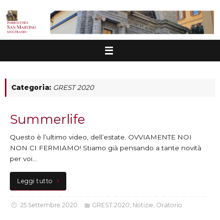
Vai
al
contenuto
Categoria:
GREST 2020
Summerlife
Questo è l’ultimo video, dell’estate. OVVIAMENTE NOI
NON CI FERMIAMO! Stiamo già pensando a tante novità
per voi…
Leggi tutto
25 Settembre 2020
GREST 2020
,
Notizie
,
Oratorio