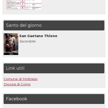
Santo del giorno
San Gaetano Thiene
Sacerdote
Link utili
Comune di Moltrasio
Diocesi di Como
Facebook