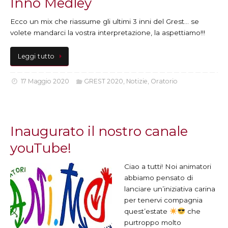
Inno Medley
Ecco un mix che riassume gli ultimi 3 inni del Grest… se
volete mandarci la vostra interpretazione, la aspettiamo!!!
Leggi tutto
17 Maggio 2020
GREST 2020
,
Notizie
,
Oratorio
Inaugurato il nostro canale
youTube!
Ciao a tutti! Noi animatori
abbiamo pensato di
lanciare un’iniziativa carina
per tenervi compagnia
quest’estate
che
purtroppo molto