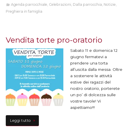
Agenda parrocchiale
,
Celebrazioni
,
Dalla parrocchia
,
Notizie
,
Preghiera in famiglia
Vendita torte pro-oratorio
Sabato 11 e domenica 12
giugno fermatevi a
prendere una torta
all’uscita dalla messa. Oltre
a sostenere le attività
estive dei ragazzi del
nostro oratorio, porterete
un po’ di dolcezza sulle
vostre tavole! Vi
aspettiamo!!!
Leggi tutto