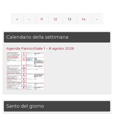
«
‹
11
12
13
14
›
Calendario della settimana
Agenda Parrocchiale 1 – 8 agosto 2026
Santo del giorno