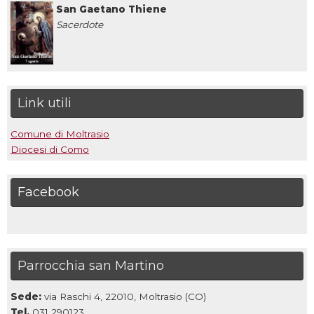
San Gaetano Thiene
Sacerdote
Link utili
Comune di Moltrasio
Diocesi di Como
Facebook
Parrocchia san Martino
Sede:
via Raschi 4, 22010, Moltrasio (CO)
Tel.
031 290123