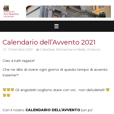
Vai
al
contenuto
Calendario dell’Avvento 2021
1 Dicembre 2021
Catechesi
,
Elementari e Medie
,
Oratorio
Ciao a tutti ragazzi!
Che ne dite di vivere ogni giorno di questo tempo di avvento
insieme?!
Gli angioletti vogliono stare con voi… non deludeteli!
Con il nostro
CALENDARIO DELL’AVVENTO
(un po’