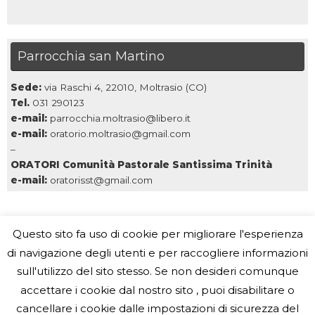
Parrocchia san Martino
Sede:
via Raschi 4, 22010, Moltrasio (CO)
Tel.
031 290123
e-mail:
parrocchia.moltrasio@libero.it
e-mail:
oratorio.moltrasio@gmail.com
–
ORATORI Comunità Pastorale Santissima Trinità
e-mail:
oratorisst@gmail.com
Questo sito fa uso di cookie per migliorare l'esperienza
di navigazione degli utenti e per raccogliere informazioni
sull'utilizzo del sito stesso. Se non desideri comunque
Parrocchia San Martino, Moltrasio
Indirizzo: Via Raschi, 4, 22010 Moltrasio CO
accettare i cookie dal nostro sito , puoi disabilitare o
Telefono: 031 290123 - e-mail: parrocchia.moltrasio@libero.it
cancellare i cookie dalle impostazioni di sicurezza del