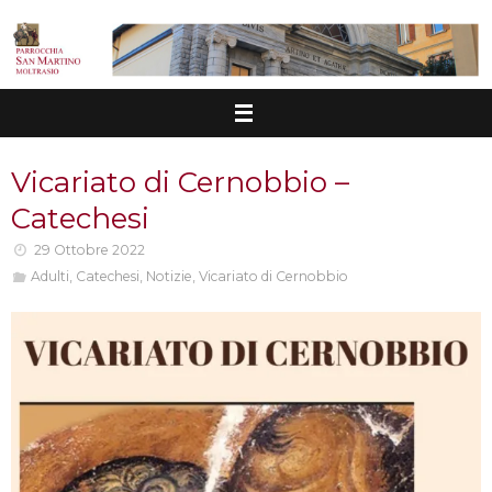
Vai
al
contenuto
Vicariato di Cernobbio –
Catechesi
29 Ottobre 2022
Adulti
,
Catechesi
,
Notizie
,
Vicariato di Cernobbio