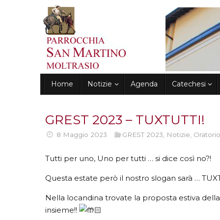
Vai
al
contenuto
Vai
Home
Notizie
Agenda
Catechesi
al
contenuto
GREST 2023 – TUXTUTTI!
8 Maggio 2023
GREST 2023
,
Notizie
,
Oratori
Tutti per uno, Uno per tutti … si dice così no?!
Questa estate però il nostro slogan sarà … TU
Nella locandina trovate la proposta estiva del
insieme!!