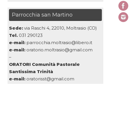
Parrocchia san Martino
Sede:
via Raschi 4, 22010, Moltrasio (CO)
Tel.
031 290123
e-mail:
parrocchia.moltrasio@libero.it
e-mail:
oratorio.moltrasio@gmail.com
–
ORATORI Comunità Pastorale
Santissima Trinità
e-mail:
oratorisst@gmail.com