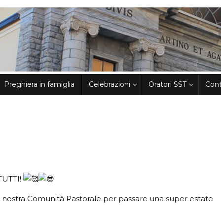
Preghiera in famiglia
Celebrazioni
Oratori SST
Cont
o
XTUTTI!
la nostra Comunità Pastorale per passare una super estate