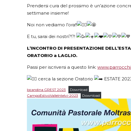
Prendersi cura del prossimo è un’azione concr
settimane insieme!
Noi non vediamo l’ora!!
E tu, sarai dei nostri?!?!
L’INCONTRO DI PRESENTAZIONE DELL’ESTATE 
ORATORIO a LAGLIO.
Passi per iscriversi a questo link:
www.parrocchia
cerca la sezione Oratorio
ESTATE 202
locandina GREST 2023
Download
CampoEstivoValleIntelvi-2023
Download