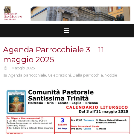
Vai
al
contenuto
Agenda Parrocchiale 3 – 11
maggio 2025
1 Maggio 2025
Agenda parrocchiale
,
Celebrazioni
,
Dalla parrocchia
,
Notizie