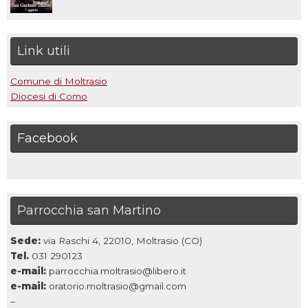
Link utili
Comune di Moltrasio
Diocesi di Como
Facebook
Parrocchia san Martino
Sede:
via Raschi 4, 22010, Moltrasio (CO)
Tel.
031 290123
e-mail:
parrocchia.moltrasio@libero.it
e-mail:
oratorio.moltrasio@gmail.com
–